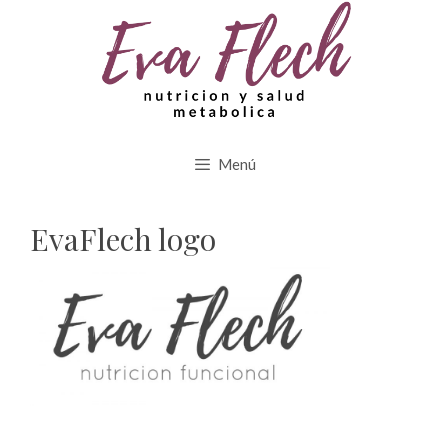
Saltar
al
contenido
Menú
EvaFlech logo