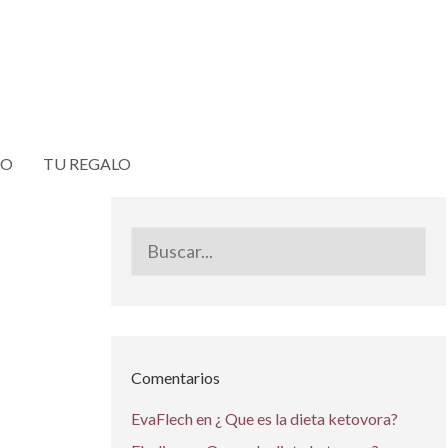
TO
TU REGALO
Buscar:
Comentarios
EvaFlech
en
¿ Que es la dieta ketovora?