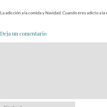
La adicción a la comida y Navidad. Cuando eres adicto a l
Deja un comentario
Comentario
Nombre