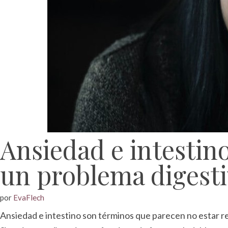
Ansiedad e intestin
un problema digesti
por
EvaFlech
Ansiedad e intestino son términos que parecen no estar r