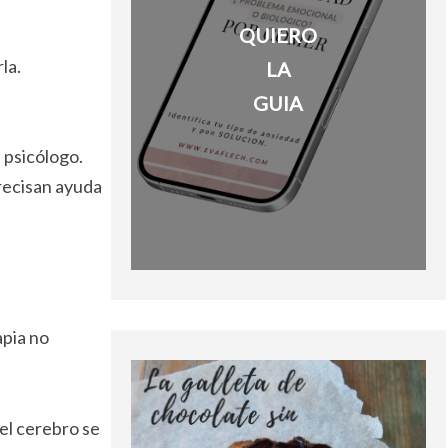
QUIERO
la.
LA
GUIA
 psicólogo.
recisan ayuda
pia no
el cerebro se