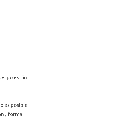
cuerpo están
o es posible
ón , forma