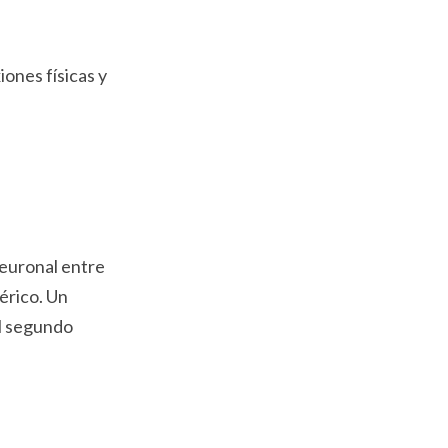
iones físicas y
neuronal entre
térico. Un
el segundo